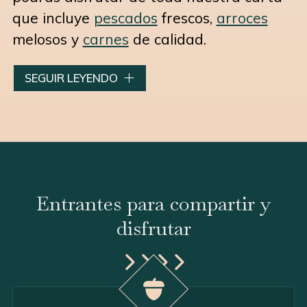
que incluye
pescados
frescos,
arroces
melosos y
carnes
de calidad.
Todo está elaborado con ingredientes frescos y de
SEGUIR LEYENDO
temporada, diseñado para que disfrutes de una
velada memorable. Si te hemos convencido, ¡no
dudes en
contactar
con nosotros para reservar tu
mesa!
Entrantes para compartir y
disfrutar